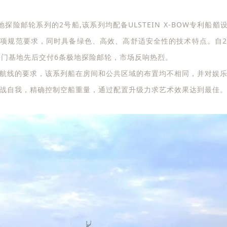
e”号是极地探险邮轮系列的2号船,该系列均配备ULSTEIN X-BOW专利船
项规范要求，同时具备绿色、高效、高舒适安全性的技术特点。自201
号起，海门基地先后交付6条极地探险邮轮，市场反响热烈。
航线的要求，该系列船在房间和公共区域的布置均不相同，并对娱
战自我，精确控制空船重量，通过配置升级力求艺术效果达到最佳