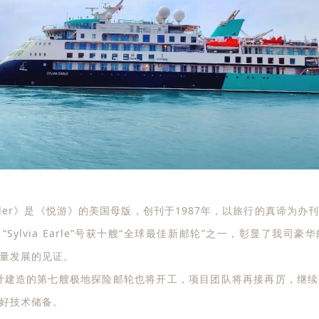
Traveler》是《悦游》的美国母版，创刊于1987年，以旅行的真谛
Sylvia Earle”号获十艘“全球最佳新邮轮”之一，彰显了我司
量发展的见证。
设计建造的第七艘极地探险邮轮也将开工，项目团队将再接再厉，继
好技术储备。