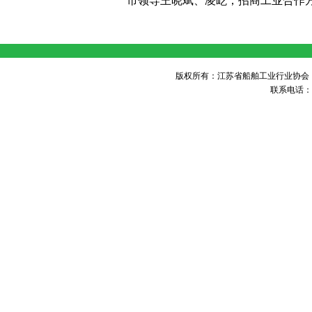
市领导王晓斌、凌屹，招商工业合作
版权所有：江苏省船舶工业行业协会 未经许可 不得
联系电话：05