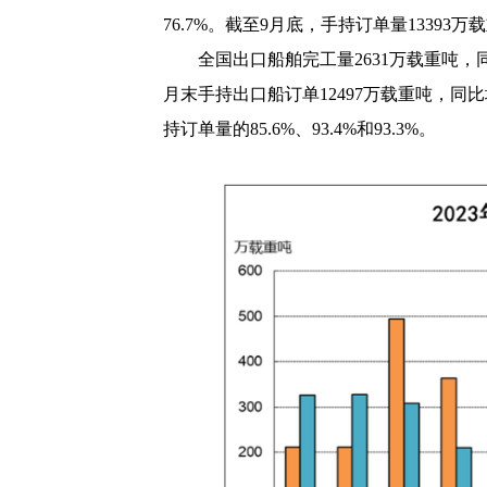
76.7%
。截至
9
月底，手持订单量
13393
万载
全国出口船舶完工量
2631
万载重吨，
月末手持出口船订单
12497
万载重吨，同比
持订单量的
85.6%
、
93.4%
和
93.3%
。