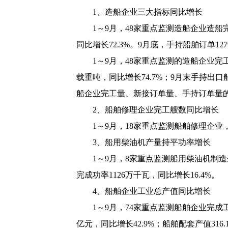
1
、造船企业三大指标同比增长
1
～
9
月，
48
家重点监测造船企业造船
同比增长
72.3%
。
9
月底，手持船舶订单
127
1
～
9
月，
48
家重点监测的造船企业完
载重吨，同比增长
74.7%
；
9
月末手持出口
船企业完工量、新接订单量、手持订单量
2
、船舶修理企业完工艘数同比增长
1
～
9
月，
18
家重点监测船舶修理企业
3
、船用柴油机产量持平功率增长
1
～
9
月，
8
家重点监测船用柴油机制造
完成功率
1126
万千瓦，同比增长
16.4%
。
4
、船舶企业工业总产值同比增长
1
～
9
月，
74
家重点监测船舶企业完成
亿元，同比增长
42.9%
；船舶配套产值
316.