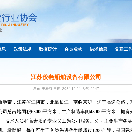
信息
政策法规
数据统计
会员名录
供求信息
党建工
江苏佼燕船舶设备有限公司
发布: 王杜芬 日期: 2024-11-11 人气:
1147
角地带，江苏省江阴市，北靠长江，南临京沪、沪宁高速公路，
公司总占地面积
63000
平方米，生产制造车间
48000
平方米，拥有
计、技术人员和高素质的专业员工为公司服务。公司主要生产各
机、救助艇，每年可生产各类先进救生艇超过
1200
余艘，是国际