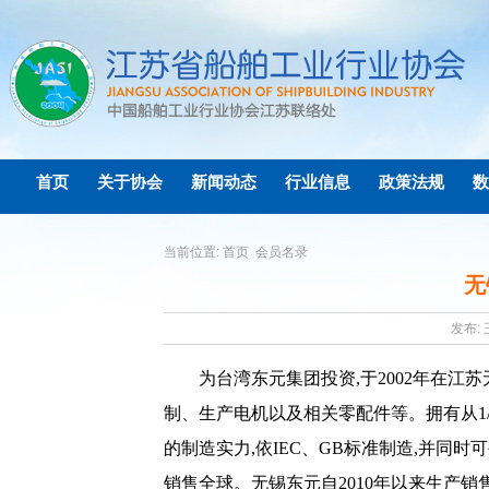
首页
关于协会
新闻动态
行业信息
政策法规
数
当前位置:
首页
会员名录
无
发布: 
为台湾东元集团投资
,
于
2002
年在江苏
制、生产电机以及相关零配件等。拥有从
1
的制造实力
,
依
IEC
、
GB
标准制造
,
并同时可
销售全球。无锡东元自
2010
年以来生产销