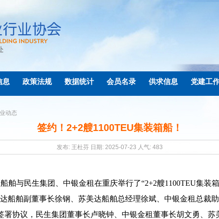
信息
政策法规
数据统计
会员名录
供求信息
党建工
业动态
签约！2+2艘1100TEU集装箱船！
发布: 王杜芬 日期: 2025-07-23 人气:
483
达船舶与民生集团、中银金租在重庆举行了
“2+2
艘
1100TEU
集装
达船舶副董事长徐钢、苏美达船舶总经理徐斌、中银金租总裁助
签署协议，民生集团董事长卢晓钟、中银金租董事长胡文勇、苏