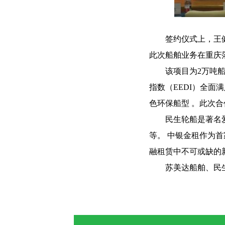
签约仪式上，王
此次船舶业务在重庆
该项目为
2
万吨
指数（
EEDI
）全面满
色环保船型 。此次
民生轮船是著名
等。 中银金租作为
融租赁中不可或缺的
苏美达船舶、民