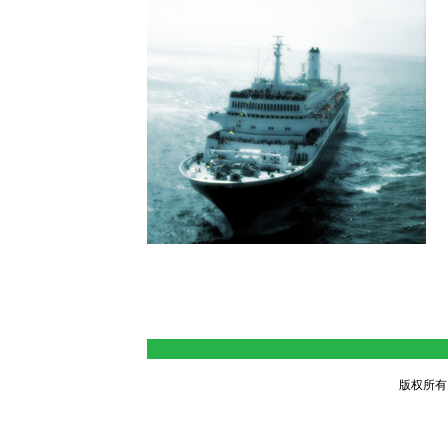
版权所有：江