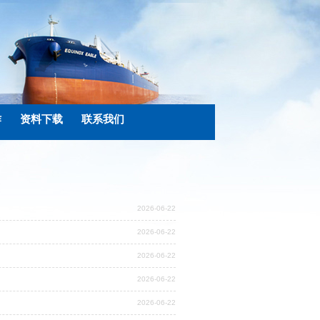
作
资料下载
联系我们
2026-06-22
2026-06-22
2026-06-22
2026-06-22
2026-06-22