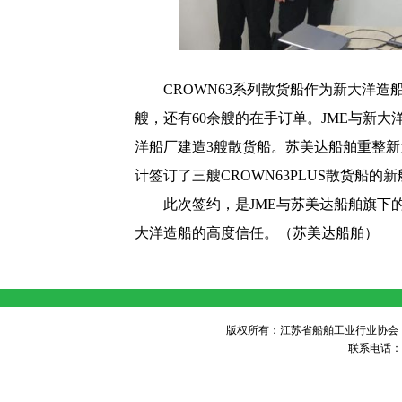
CROWN63
系列散货船作为新大洋造
艘，还有
60
余艘的在手订单。
JME
与新大
洋船厂建造
3
艘散货船。苏美达船舶重整新
计签订了三艘
CROWN63PLUS
散货船的新
此次签约，是
JME
与苏美达船舶旗下
大洋造船的高度信任。（苏美达船舶）
版权所有：江苏省船舶工业行业协会 未经许可 不得
联系电话：05