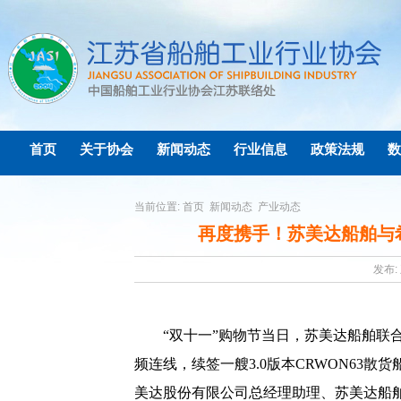
首页
关于协会
新闻动态
行业信息
政策法规
数
当前位置:
首页
新闻动态
产业动态
再度携手！苏美达船舶与希腊
发布: 
“双十一”购物节当日，苏美达船舶联
频连线，续签一艘
3.0
版本
CRWON63
散货
美达股份有限公司总经理助理、苏美达船