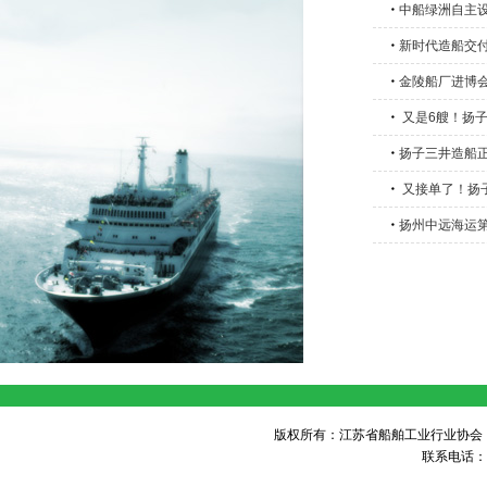
・
中船绿洲自主设
・
新时代造船交付
・
金陵船厂进博会
・
又是6艘！扬
・
扬子三井造船
・
又接单了！扬子
・
扬州中远海运第
版权所有：江苏省船舶工业行业协会 未经许可 不得
联系电话：05