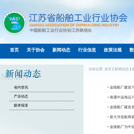
首页
关于协会
新闻动态
行业信息
政策法规
数
当前位置:
首页
新闻动态
省内资讯
・
金陵船厂建造7
产业动态
・
南通中远海运
媒体报道
・
金陵船厂建造首
・
新大洋造船再
・
金陵船厂为中谷